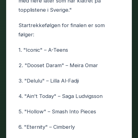
med flere låter som har klatret på
topplistene i Sverige."
Startrekkefølgen for finalen er som
følger:
1. "Iconic" – A-Teens
2. "Dooset Daram" – Meira Omar
3. "Delulu" – Lilla Al-Fadji
4. "Ain't Today" – Saga Ludvigsson
5. "Hollow" – Smash Into Pieces
6. "Eternity" – Cimberly