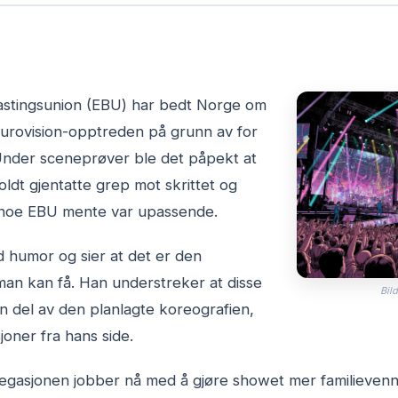
astingsunion (EBU) har bedt Norge om
Eurovision-opptreden på grunn av for
Under sceneprøver ble det påpekt at
ldt gjentatte grep mot skrittet og
 noe EBU mente var upassende.
 humor og sier at det er den
an kan få. Han understreker at disse
Bild
n del av den planlagte koreografien,
oner fra hans side.
gasjonen jobber nå med å gjøre showet mer familievenn