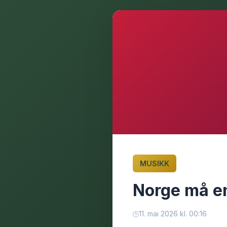
MUSIKK
Norge må en
11. mai 2026 kl. 00:16