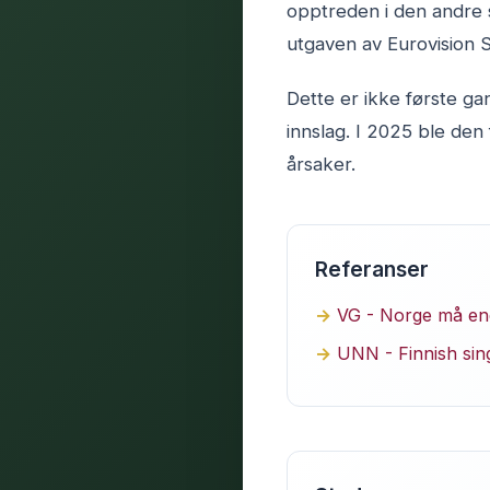
opptreden i den andre s
utgaven av Eurovision 
Dette er ikke første g
innslag. I 2025 ble den
årsaker.
Referanser
VG - Norge må end
UNN - Finnish sin