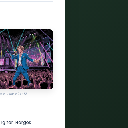
e er generert av KI
lig før Norges