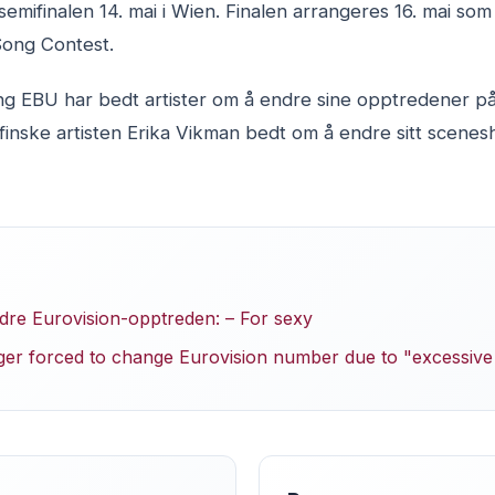
emifinalen 14. mai i Wien. Finalen arrangeres 16. mai som
Song Contest.
ang EBU har bedt artister om å endre sine opptredener på
 finske artisten Erika Vikman bedt om å endre sitt scene
re Eurovision-opptreden: – For sexy
ger forced to change Eurovision number due to "excessive 