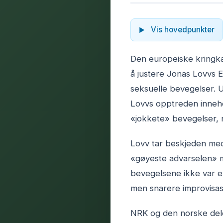
Vis hovedpunkter
Den europeiske kringk
å justere Jonas Lovvs 
seksuelle bevegelser. 
Lovvs opptreden inneho
«jokkete» bevegelser,
Lovv tar beskjeden med
«gøyeste advarselen» m
bevegelsene ikke var e
men snarere improvisasj
NRK og den norske dele