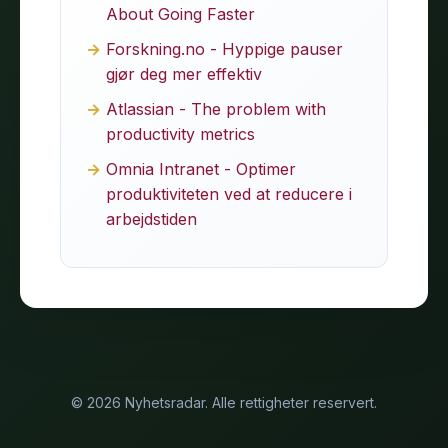
About Going Faster
Forskning.no - Hyppige pauser
gjør deg mer effektiv
Atlassian - The problem with
productivity metrics
Omnia Intranet - Optimer
produktiviteten ved at reducere i
arbejdstiden
© 2026 Nyhetsradar. Alle rettigheter reservert.