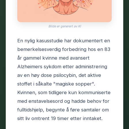
Bilde er generert av KI
En nylig kasusstudie har dokumentert en
bemerkelsesverdig forbedring hos en 83
år gammel kvinne med avansert
Alzheimers sykdom etter administrering
av en høy dose psilocybin, det aktive
stoffet i såkalte "magiske sopper".
Kvinnen, som tidligere kun kommuniserte
med enstavelsesord og hadde behov for
fulltidshjelp, begynte å føre samtaler om
sitt liv omtrent 19 timer etter inntaket.