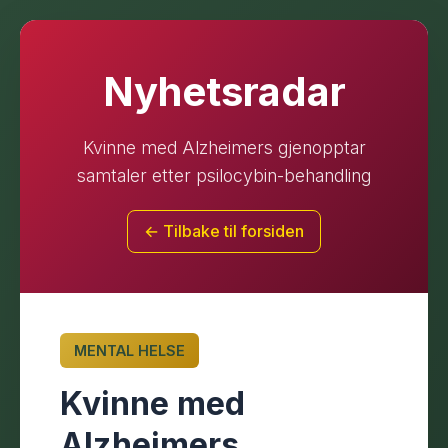
Nyhetsradar
Kvinne med Alzheimers gjenopptar
samtaler etter psilocybin-behandling
← Tilbake til forsiden
MENTAL HELSE
Kvinne med
Alzheimers