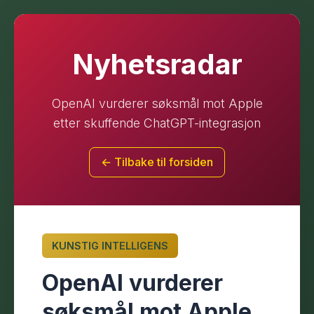
Nyhetsradar
OpenAI vurderer søksmål mot Apple
etter skuffende ChatGPT-integrasjon
← Tilbake til forsiden
KUNSTIG INTELLIGENS
OpenAI vurderer
søksmål mot Apple