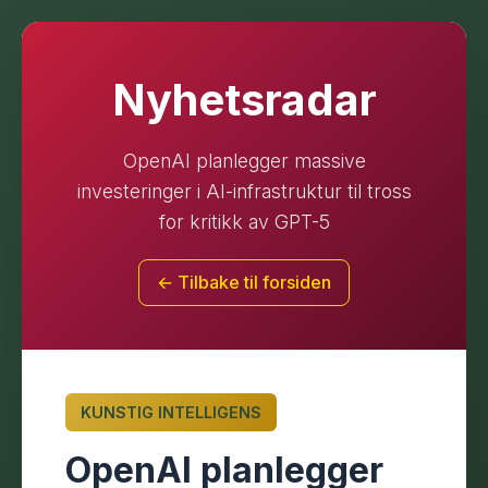
Nyhetsradar
OpenAI planlegger massive
investeringer i AI-infrastruktur til tross
for kritikk av GPT-5
← Tilbake til forsiden
KUNSTIG INTELLIGENS
OpenAI planlegger