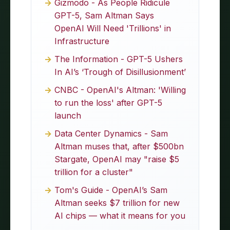
Gizmodo - As People Ridicule
GPT-5, Sam Altman Says
OpenAI Will Need 'Trillions' in
Infrastructure
The Information - GPT-5 Ushers
In AI’s ‘Trough of Disillusionment’
CNBC - OpenAI's Altman: 'Willing
to run the loss' after GPT-5
launch
Data Center Dynamics - Sam
Altman muses that, after $500bn
Stargate, OpenAI may "raise $5
trillion for a cluster"
Tom's Guide - OpenAI’s Sam
Altman seeks $7 trillion for new
AI chips — what it means for you