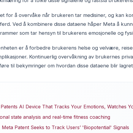
nlæring for å tolke disse signalene og fastslå brukerens 
et for å overvåke når brukeren tar medisiner, og kan ko
tferd. Ved å kombinere disse dataene håper Meta å kunne
rammer som tar hensyn til brukerens emosjonelle og fysis
nheten er å forbedre brukerens helse og velvære, reis
plikasjoner. Kontinuerlig overvåkning av brukernes privat
øre til bekymringer om hvordan disse dataene blir lagret,
 Patents AI Device That Tracks Your Emotions, Watches 
onal state analysis and real-time fitness coaching
 Meta Patent Seeks to Track Users’ 'Biopotential' Signals