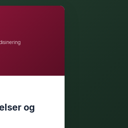
isinering
elser og