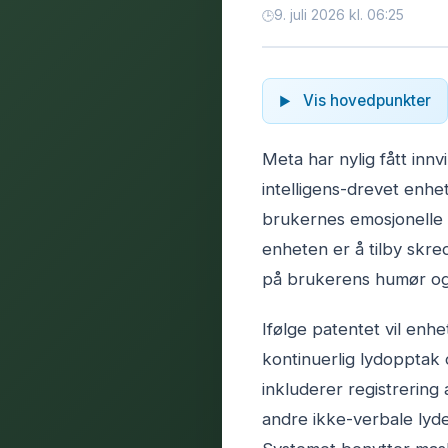
9. juli 2026 kl. 06:25
Vis hovedpunkter
Meta har nylig fått innv
intelligens-drevet enhe
brukernes emosjonelle 
enheten er å tilby skr
på brukerens humør og
Ifølge patentet vil enh
kontinuerlig lydopptak
inkluderer registrering
andre ikke-verbale lyde