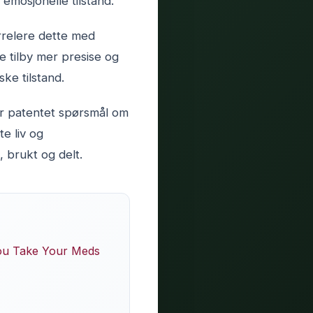
emosjonelle tilstand.
rrelere dette med
 tilby mer presise og
ke tilstand.
er patentet spørsmål om
e liv og
 brukt og delt.
You Take Your Meds