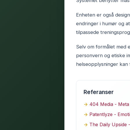
Systemet benytter maski
Enheten er også design
endringer i humør og a
tilpassede treningsprog
Selv om formålet med e
personvern og etiske im
helseopplysninger kan f
Referanser
404 Media - Meta
Patentlyze - Emoti
The Daily Upside -