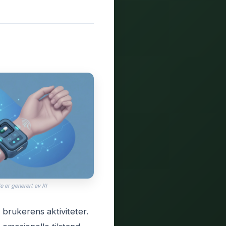
e er generert av KI
 brukerens aktiviteter.