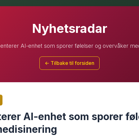
Nyhetsradar
enterer AI-enhet som sporer følelser og overvåker med
← Tilbake til forsiden
erer AI-enhet som sporer føl
edisinering