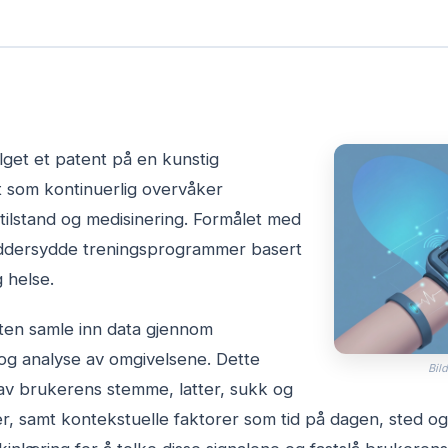
ilget et patent på en kunstig
t som kontinuerlig overvåker
tilstand og medisinering. Formålet med
eddersydde treningsprogrammer basert
 helse.
eten samle inn data gjennom
 og analyse av omgivelsene. Dette
Bild
 av brukerens stemme, latter, sukk og
r, samt kontekstuelle faktorer som tid på dagen, sted og