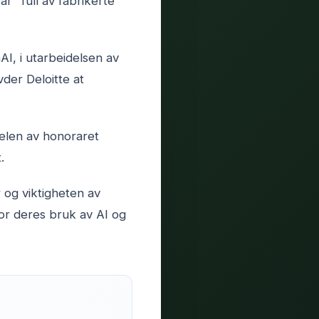
r "full av fabrikerte
I, i utarbeidelsen av
vder Deloitte at
delen av honoraret
.
 og viktigheten av
for deres bruk av AI og