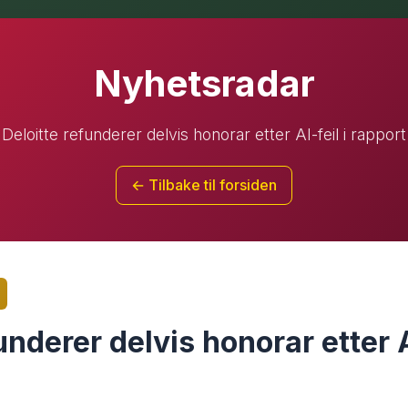
Nyhetsradar
Deloitte refunderer delvis honorar etter AI-feil i rapport
← Tilbake til forsiden
underer delvis honorar etter AI