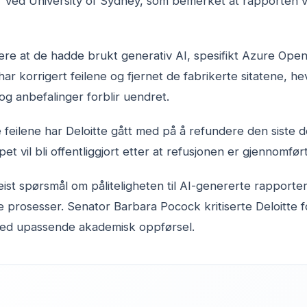
 ved University of Sydney, som bemerket at rapporten va
re at de hadde brukt generativ AI, spesifikt Azure OpenA
ar korrigert feilene og fjernet de fabrikerte sitatene, he
g anbefalinger forblir uendret.
e feilene har Deloitte gått med på å refundere den siste 
t vil bli offentliggjort etter at refusjonen er gjennomført
st spørsmål om påliteligheten til AI-genererte rapporter
ike prosesser. Senator Barbara Pocock kritiserte Deloitte 
med upassende akademisk oppførsel.