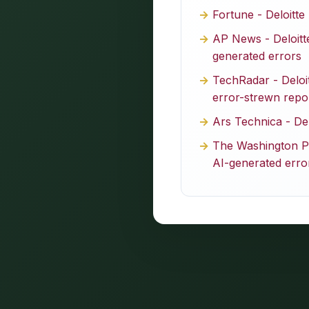
Fortune - Deloitt
AP News - Deloitte
generated errors
TechRadar - Deloit
error-strewn repo
Ars Technica - Del
The Washington Pos
AI-generated erro