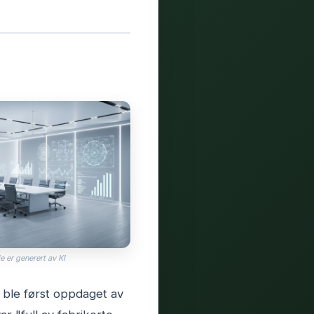
e er generert av KI
e ble først oppdaget av