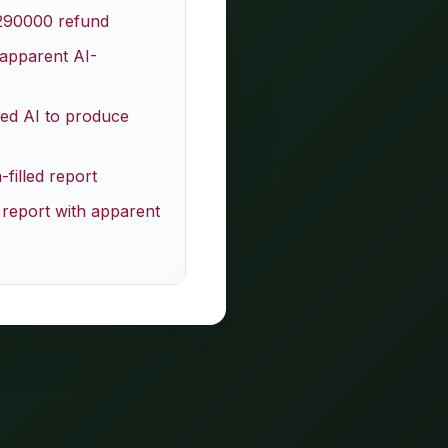
 290000 refund
 apparent AI-
sed AI to produce
-filled report
 report with apparent