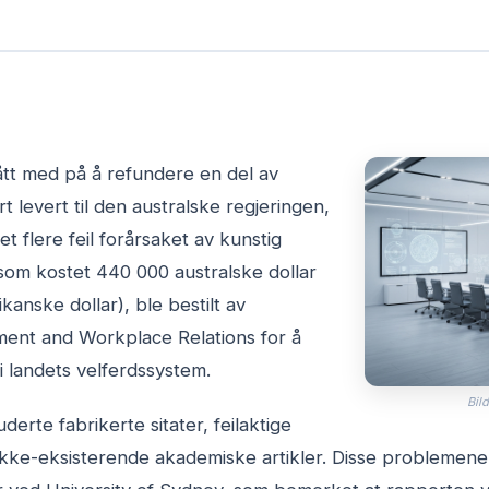
gått med på å refundere en del av
 levert til den australske regjeringen,
t flere feil forårsaket av kunstig
 som kostet 440 000 australske dollar
anske dollar), ble bestilt av
ent and Workplace Relations for å
 landets velferdssystem.
Bild
derte fabrikerte sitater, feilaktige
l ikke-eksisterende akademiske artikler. Disse problemen