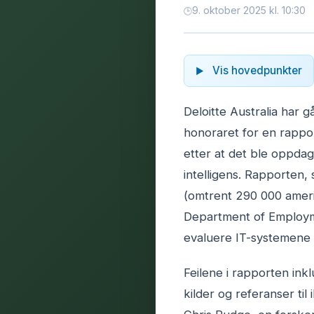
9. oktober 2025 kl. 10:30
Vis hovedpunkter
Deloitte Australia har 
honoraret for en rapport
etter at det ble oppdage
intelligens. Rapporten,
(omtrent 290 000 amerik
Department of Employm
evaluere IT-systemene i
Feilene i rapporten inklu
kilder og referanser ti