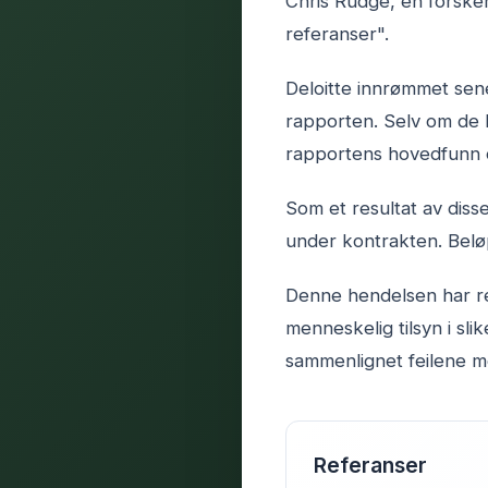
Chris Rudge, en forsker
referanser".
Deloitte innrømmet sene
rapporten. Selv om de h
rapportens hovedfunn o
Som et resultat av diss
under kontrakten. Beløpe
Denne hendelsen har rei
menneskelig tilsyn i sl
sammenlignet feilene 
Referanser