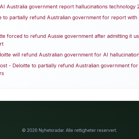
e AI Australia government report hallucinations technology
 to partially refund Australian government for report with
te forced to refund Aussie government after admitting it u
rt
oitte will refund Australian government for AI hallucination
t - Deloitte to partially refund Australian government for
rs
© 2026 Nyhetsradar. Alle rettigheter reservert.