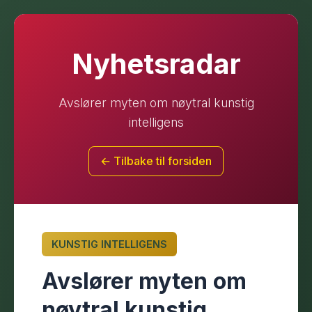
Nyhetsradar
Avslører myten om nøytral kunstig
intelligens
← Tilbake til forsiden
KUNSTIG INTELLIGENS
Avslører myten om
nøytral kunstig