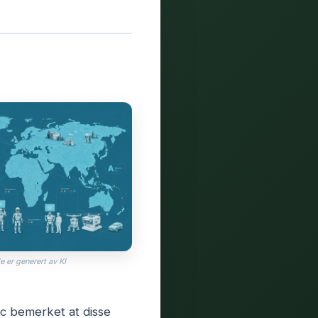
e er generert av KI
c bemerket at disse