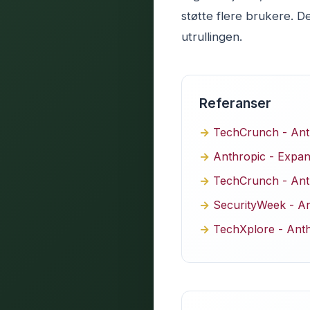
støtte flere brukere. D
utrullingen.
Referanser
TechCrunch - Anthr
Anthropic - Expan
TechCrunch - Anth
SecurityWeek - A
TechXplore - Ant