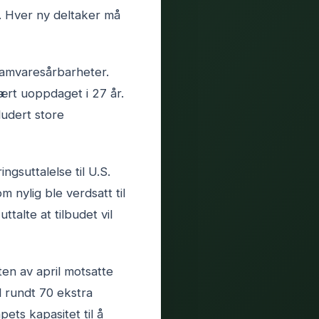
. Hver ny deltaker må
ogramvaresårbarheter.
rt uoppdaget i 27 år.
ludert store
ngsuttalelse til U.S.
 nylig ble verdsatt til
ttalte at tilbudet vil
ten av april motsatte
l rundt 70 ekstra
ets kapasitet til å