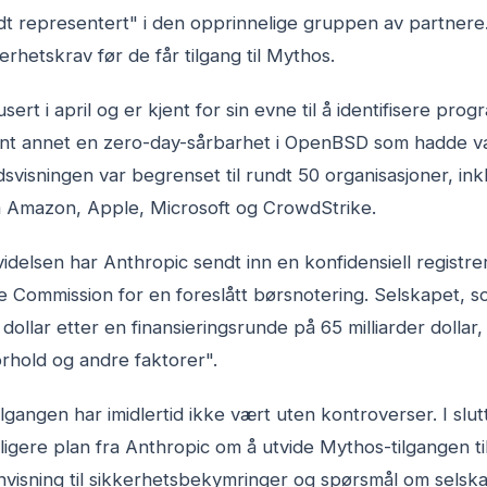
dt representert" i den opprinnelige gruppen av partnere
erhetskrav før de får tilgang til Mythos.
sert i april og er kjent for sin evne til å identifisere pr
nt annet en zero-day-sårbarhet i OpenBSD som hadde væ
visningen var begrenset til rundt 50 organisasjoner, ink
 Amazon, Apple, Microsoft og CrowdStrike.
elsen har Anthropic sendt inn en konfidensiell registreri
 Commission for en foreslått børsnotering. Selskapet, som
ollar etter en finansieringsrunde på 65 milliarder dollar, u
hold og andre faktorer".
lgangen har imidlertid ikke vært uten kontroverser. I slut
dligere plan fra Anthropic om å utvide Mythos-tilgangen ti
visning til sikkerhetsbekymringer og spørsmål om selskap