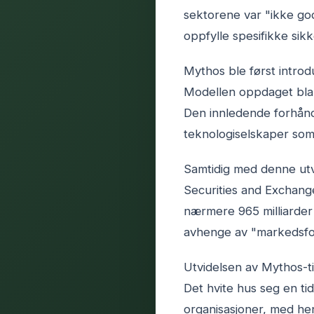
sektorene var "ikke go
oppfylle spesifikke sikk
Mythos ble først introdu
Modellen oppdaget bla
Den innledende forhånds
teknologiselskaper som
Samtidig med denne utvid
Securities and Exchange
nærmere 965 milliarder d
avhenge av "markedsfor
Utvidelsen av Mythos-ti
Det hvite hus seg en ti
organisasjoner, med hen