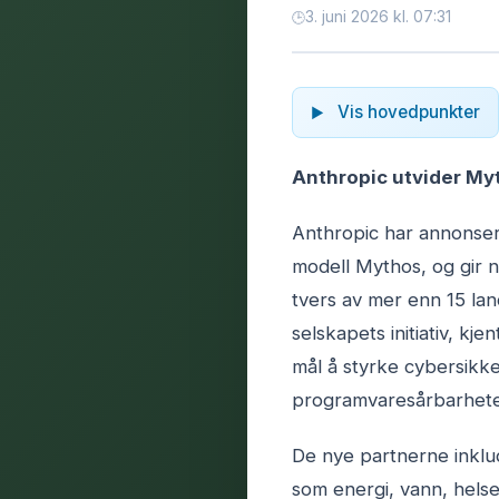
3. juni 2026 kl. 07:31
Vis hovedpunkter
Anthropic utvider Myt
Anthropic har annonsert
modell Mythos, og gir nå
tvers av mer enn 15 lan
selskapets initiativ, kj
mål å styrke cybersikke
programvaresårbarhete
De nye partnerne inklud
som energi, vann, hels