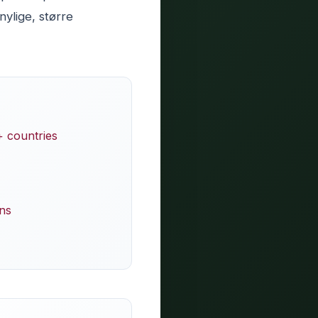
nylige, større
+ countries
ns