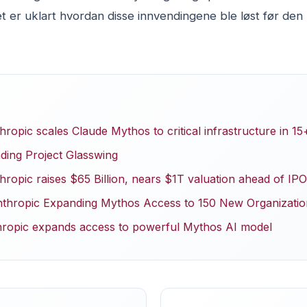
et er uklart hvordan disse innvendingene ble løst før den 
opic scales Claude Mythos to critical infrastructure in 15
ding Project Glasswing
ropic raises $65 Billion, nears $1T valuation ahead of IPO
nthropic Expanding Mythos Access to 150 New Organizatio
hropic expands access to powerful Mythos AI model