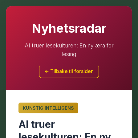
Nyhetsradar
AI truer lesekulturen: En ny æra for
lesing
← Tilbake til forsiden
KUNSTIG INTELLIGENS
AI truer
lesekulturen: En ny