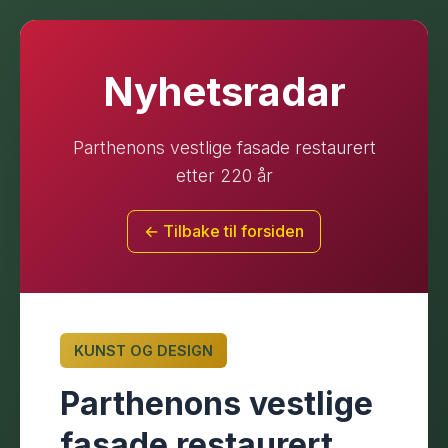
Nyhetsradar
Parthenons vestlige fasade restaurert
etter 220 år
← Tilbake til forsiden
KUNST OG DESIGN
Parthenons vestlige
fasade restaurert