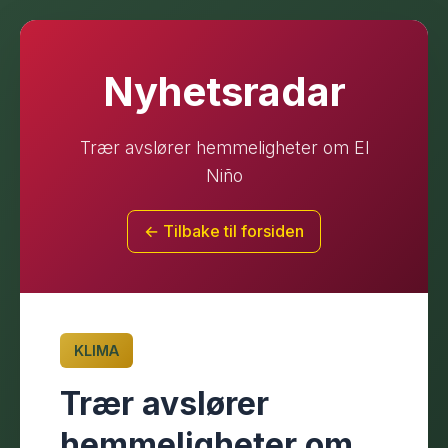
Nyhetsradar
Trær avslører hemmeligheter om El
Niño
← Tilbake til forsiden
KLIMA
Trær avslører
hemmeligheter om