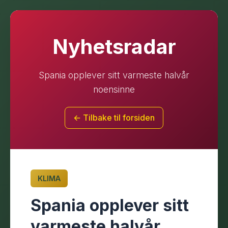
Nyhetsradar
Spania opplever sitt varmeste halvår
noensinne
← Tilbake til forsiden
KLIMA
Spania opplever sitt
varmeste halvår