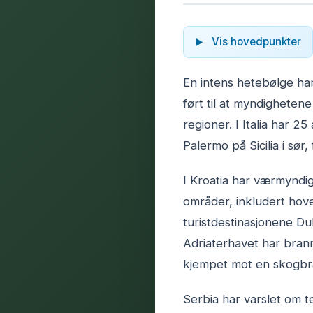
Vis hovedpunkter
En intens hetebølge ha
ført til at myndighetene
regioner. I Italia har 25
Palermo på Sicilia i sør, 
I Kroatia har værmyndig
områder, inkludert ho
turistdestinasjonene Dub
Adriaterhavet har brann
kjempet mot en skogbra
Serbia har varslet om 