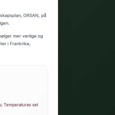
edskapsplan, ORSAN, på
lgen.
bølger mer vanlige og
ter i Frankrike,
es; Temperatures set