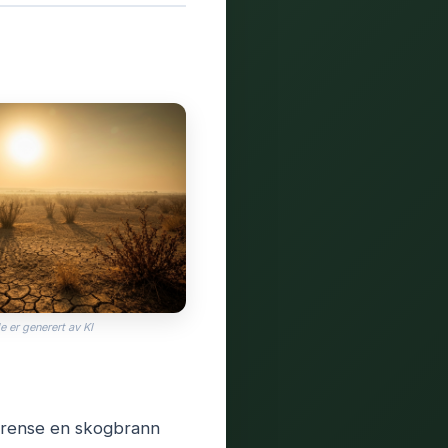
e er generert av KI
egrense en skogbrann