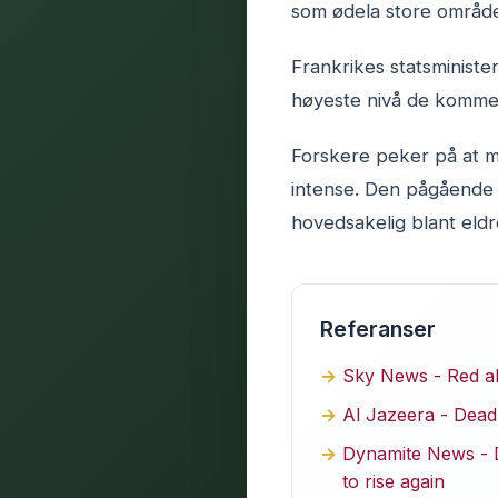
som ødela store område
Frankrikes statsminist
høyeste nivå de komme
Forskere peker på at m
intense. Den pågående h
hovedsakelig blant eld
Referanser
Sky News - Red al
Al Jazeera - Deadl
Dynamite News - De
to rise again