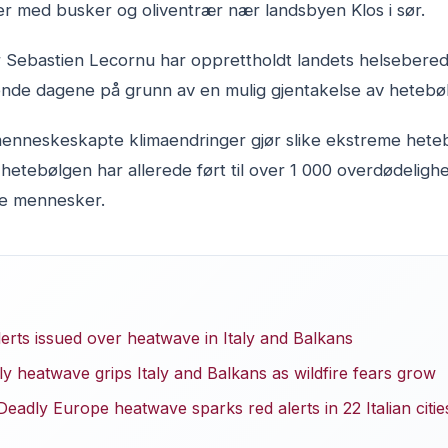
r med busker og oliventrær nær landsbyen Klos i sør.
er Sebastien Lecornu har opprettholdt landets helseber
nde dagene på grunn av en mulig gjentakelse av hetebø
enneskeskapte klimaendringer gjør slike ekstreme hete
etebølgen har allerede ført til over 1 000 overdødelighe
re mennesker.
erts issued over heatwave in Italy and Balkans
y heatwave grips Italy and Balkans as wildfire fears grow
adly Europe heatwave sparks red alerts in 22 Italian citi