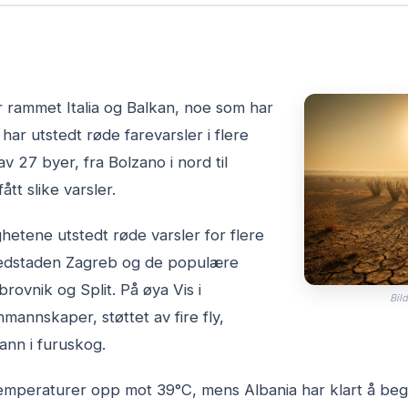
r rammet Italia og Balkan, noe som har
 har utstedt røde farevarsler i flere
 av 27 byer, fra Bolzano i nord til
fått slike varsler.
hetene utstedt røde varsler for flere
vedstaden Zagreb og de populære
rovnik og Split. På øya Vis i
Bild
mannskaper, støttet av fire fly,
nn i furuskog.
temperaturer opp mot 39°C, mens Albania har klart å b