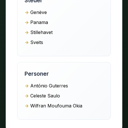
Steder
Genève
Panama
Stillehavet
Sveits
Personer
António Guterres
Celeste Saulo
Wilfran Moufouma Okia