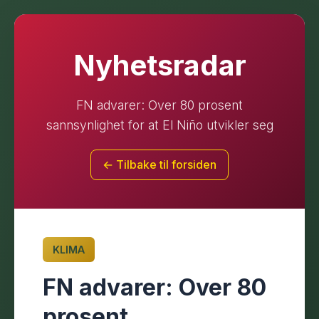
Nyhetsradar
FN advarer: Over 80 prosent
sannsynlighet for at El Niño utvikler seg
← Tilbake til forsiden
KLIMA
FN advarer: Over 80
prosent