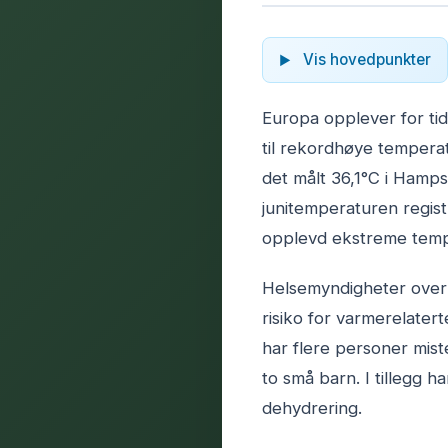
Vis hovedpunkter
Europa opplever for ti
til rekordhøye temperatu
det målt 36,1°C i Hamp
junitemperaturen regist
opplevd ekstreme tempe
Helsemyndigheter over 
risiko for varmerelater
har flere personer mist
to små barn. I tillegg 
dehydrering.