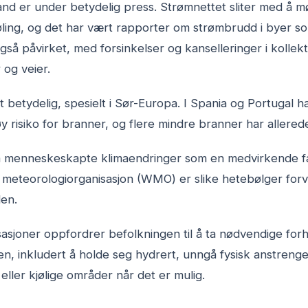
 land er under betydelig press. Strømnettet sliter med å 
øling, og det har vært rapporter om strømbrudd i byer so
så påvirket, med forsinkelser og kanselleringer i kollek
og veier.
 betydelig, spesielt i Sør-Europa. I Spania og Portugal 
y risiko for branner, og flere mindre branner har allerede
å menneskeskapte klimaendringer som en medvirkende fa
 meteorologiorganisasjon (WMO) er slike hetebølger forv
den.
sjoner oppfordrer befolkningen til å ta nødvendige forh
, inkludert å holde seg hydrert, unngå fysisk anstrenge
ller kjølige områder når det er mulig.