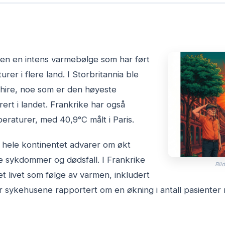
den en intens varmebølge som har ført
rer i flere land. I Storbritannia ble
shire, noe som er den høyeste
rert i landet. Frankrike har også
raturer, med 40,9°C målt i Paris.
hele kontinentet advarer om økt
te sykdommer og dødsfall. I Frankrike
Bild
et livet som følge av varmen, inkludert
har sykehusene rapportert om en økning i antall pasiente