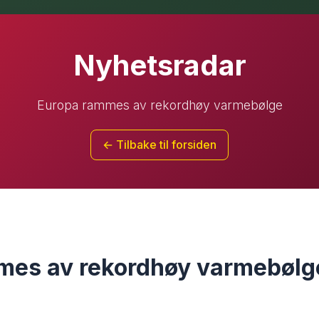
Nyhetsradar
Europa rammes av rekordhøy varmebølge
← Tilbake til forsiden
mes av rekordhøy varmebølg