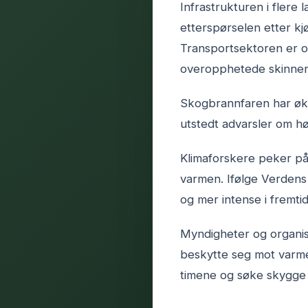
Infrastrukturen i flere
etterspørselen etter kj
Transportsektoren er og
overopphetede skinner 
Skogbrannfaren har økt
utstedt advarsler om hø
Klimaforskere peker p
varmen. Ifølge Verdens
og mer intense i fremti
Myndigheter og organisa
beskytte seg mot varmen
timene og søke skygge e