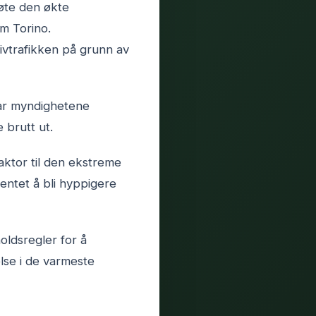
møte den økte
m Torino.
tivtrafikken på grunn av
har myndighetene
 brutt ut.
ktor til den ekstreme
entet å bli hyppigere
oldsregler for å
lse i de varmeste