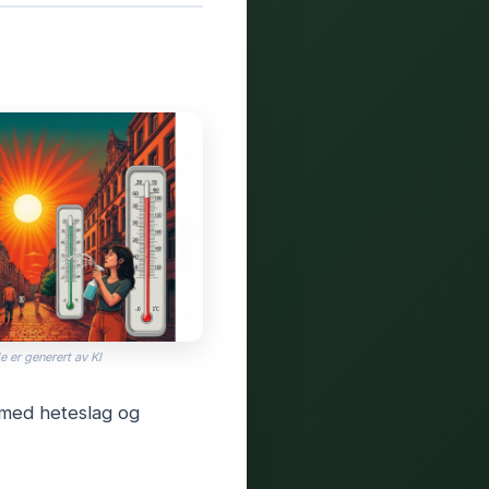
e er generert av KI
r med heteslag og