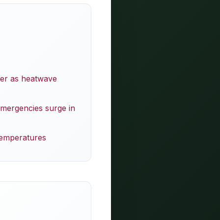
ver as heatwave
emergencies surge in
Temperatures