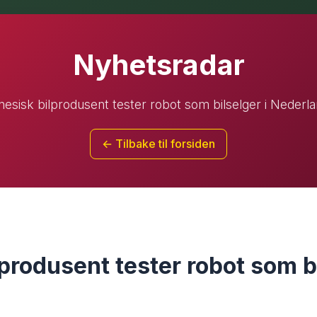
Nyhetsradar
nesisk bilprodusent tester robot som bilselger i Nederl
← Tilbake til forsiden
produsent tester robot som bi