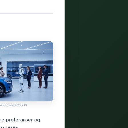
e er generert av KI
gne preferanser og