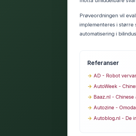
motta umiddelbare svar
Prøveordningen vil eva
implementeres i større 
automatisering i bilindu
Referanser
AD - Robot vervan
AutoWeek - Chinese
Baaz.nl - Chinese
Autozine - Omoda 
Autoblog.nl - De i