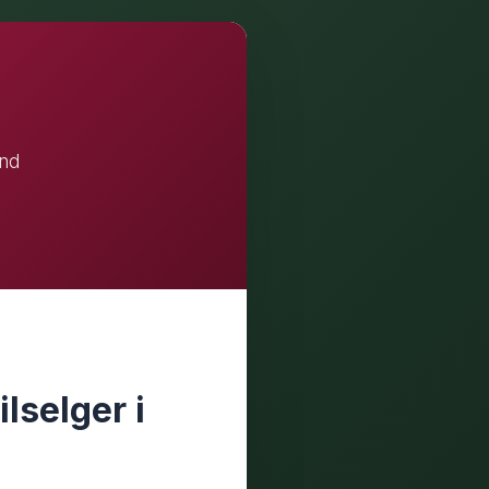
and
lselger i