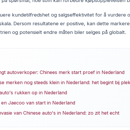
 på spørsmål, noe som kan forbedre kjøpsopplevelsen be
luere kundetilfredshet og salgseffektivitet for å vurde
skala. Dersom resultatene er positive, kan dette markere 
strien og potensielt endre måten biler selges på globalt.
gt autoverkoper: Chinees merk start proef in Nederland
 merken nog steeds klein in Nederland: het begint bij plek
 auto's rukken op in Nederland
en Jaecoo van start in Nederland
nvasie van Chinese auto's in Nederland: zo zit het echt