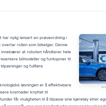
t har nylig lansert en prøveordning i
 overtar rollen som bilselger. Denne
n innebærer at roboten håndterer hele
resentere bilmodeller og funksjoner til
tilpasninger og fullføre
nologiske løsningen er å effektivisere
Bild
ere kostnader knyttet til
under får muligheten til å tilpasse sine kjøretøy etter e