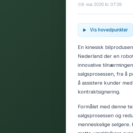
9. mai 2026 kl. 07:39
Vis hovedpunkter
En kinesisk bilprodusen
Nederland der en robot
innovative tilnærminge
salgsprosessen, fra å p
å assistere kunder med 
kontraktsignering.
Formålet med denne tek
salgsprosessen og redus
menneskelige selgere. K