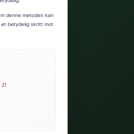
tydelig.
re om denne metoden kan
et betydelig skritt mot
 21