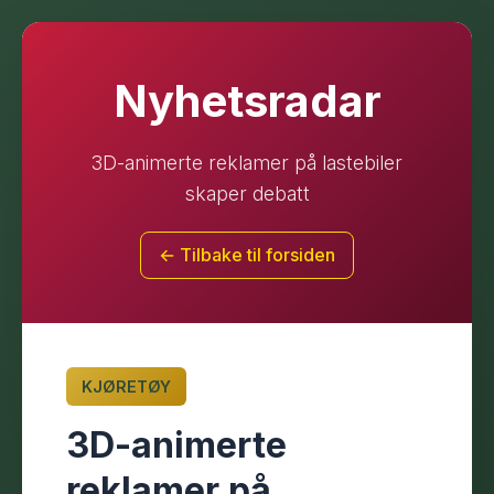
Nyhetsradar
3D-animerte reklamer på lastebiler
skaper debatt
← Tilbake til forsiden
KJØRETØY
3D-animerte
reklamer på