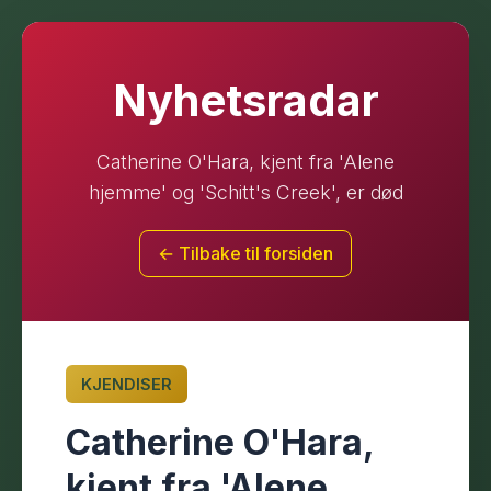
Nyhetsradar
Catherine O'Hara, kjent fra 'Alene
hjemme' og 'Schitt's Creek', er død
← Tilbake til forsiden
KJENDISER
Catherine O'Hara,
kjent fra 'Alene