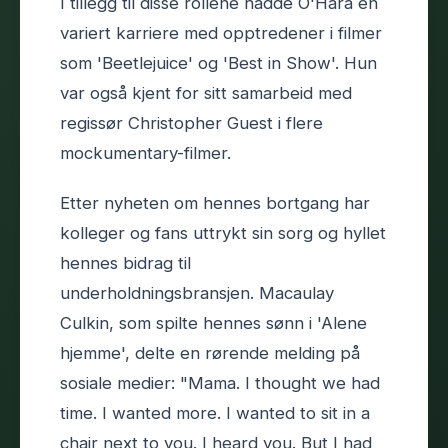
I tillegg til disse rollene hadde O'Hara en
variert karriere med opptredener i filmer
som 'Beetlejuice' og 'Best in Show'. Hun
var også kjent for sitt samarbeid med
regissør Christopher Guest i flere
mockumentary-filmer.
Etter nyheten om hennes bortgang har
kolleger og fans uttrykt sin sorg og hyllet
hennes bidrag til
underholdningsbransjen. Macaulay
Culkin, som spilte hennes sønn i 'Alene
hjemme', delte en rørende melding på
sosiale medier: "Mama. I thought we had
time. I wanted more. I wanted to sit in a
chair next to you. I heard you. But I had