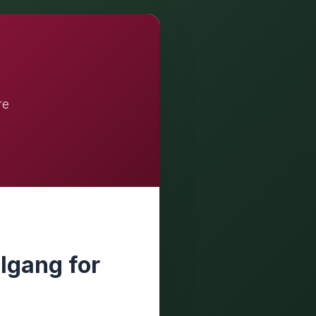
re
ilgang for