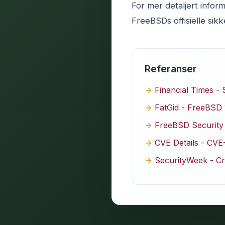
For mer detaljert info
FreeBSDs offisielle sik
Referanser
Financial Times - 
FatGid - FreeBSD 1
FreeBSD Security
CVE Details - CV
SecurityWeek - Cri