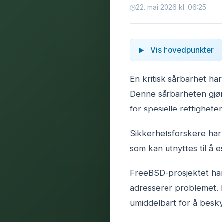
22. mai 2026 kl. 06:25
Vis hovedpunkter
En kritisk sårbarhet har
Denne sårbarheten gjør 
for spesielle rettigheter
Sikkerhetsforskere har i
som kan utnyttes til å e
FreeBSD-prosjektet har
adresserer problemet. 
umiddelbart for å besky