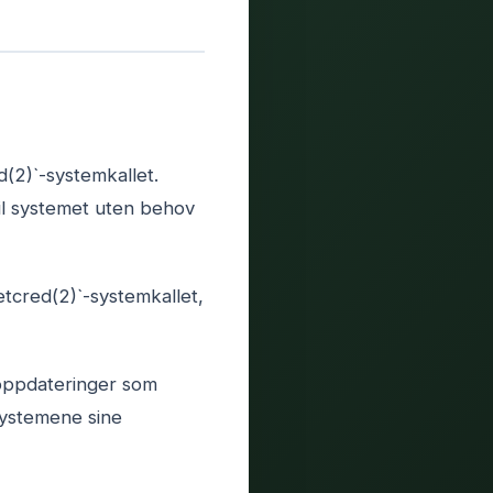
d(2)`-systemkallet.
til systemet uten behov
etcred(2)`-systemkallet,
soppdateringer som
systemene sine