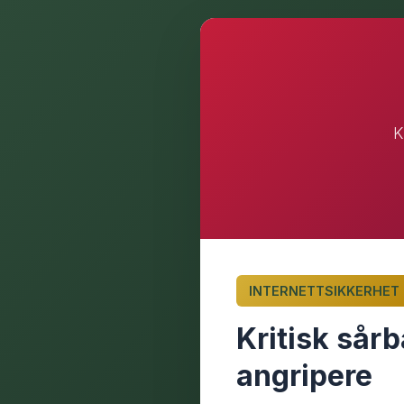
K
INTERNETTSIKKERHET
Kritisk sårb
angripere