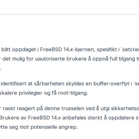
 blitt oppdaget i FreeBSD 14.x-kjernen, spesifikt i `setcre
det mulig for uautoriserte brukere å oppnå full tilgang 
.
dentifisert at sårbarheten skyldes en buffer-overflyt i `s
skalere privilegier og få root-tilgang.
 raskt reagert på denne trusselen ved å utgi sikkerhet
Brukere av FreeBSD 14.x anbefales sterkt å oppdatere 
tte seg mot potensielle angrep.