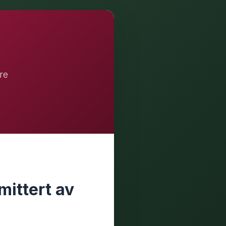
re
ittert av