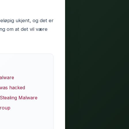
løpig ukjent, og det er
ng om at det vil være
Malware
t was hacked
-Stealing Malware
group