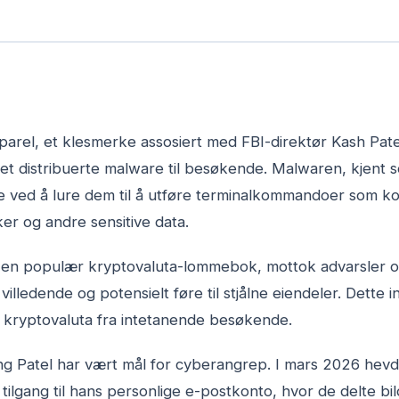
arel, et klesmerke assosiert med FBI-direktør Kash Patel, 
et distribuerte malware til besøkende. Malwaren, kjent s
 ved å lure dem til å utføre terminalkommandoer som k
r og andre sensitive data.
en populær kryptovaluta-lommebok, mottok advarsler o
illedende og potensielt føre til stjålne eiendeler. Dette 
le kryptovaluta fra intetanende besøkende.
ng Patel har vært mål for cyberangrep. I mars 2026 hevde
tilgang til hans personlige e-postkonto, hvor de delte b