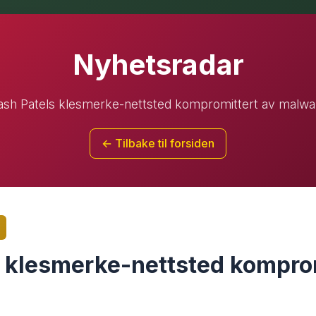
Nyhetsradar
ash Patels klesmerke-nettsted kompromittert av malwa
← Tilbake til forsiden
 klesmerke-nettsted komprom