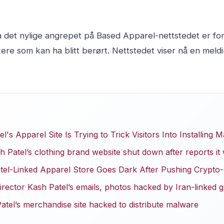
 det nylige angrepet på Based Apparel-nettstedet er fore
re som kan ha blitt berørt. Nettstedet viser nå en meldi
's Apparel Site Is Trying to Trick Visitors Into Installing 
 Patel’s clothing brand website shut down after reports i
tel-Linked Apparel Store Goes Dark After Pushing Crypto
irector Kash Patel’s emails, photos hacked by Iran-linked 
atel’s merchandise site hacked to distribute malware