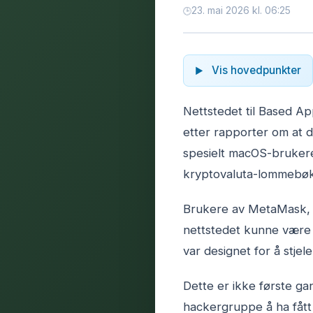
23. mai 2026 kl. 06:25
Vis hovedpunkter
Nettstedet til Based App
etter rapporter om at d
spesielt macOS-brukere
kryptovaluta-lommebøke
Brukere av MetaMask, 
nettstedet kunne være v
var designet for å stje
Dette er ikke første ga
hackergruppe å ha fått 