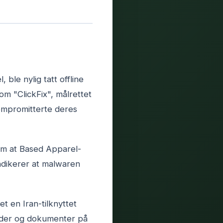
ble nylig tatt offline
om "ClickFix", målrettet
ompromitterte deres
m at Based Apparel-
indikerer at malwaren
t en Iran-tilknyttet
ilder og dokumenter på