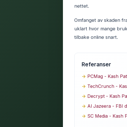
nettet.
Omfanget av skaden fra
uklart hvor mange bruke
tilbake online snart.
Referanser
PCMag - Kash Patel
TechCrunch - Kash
Decrypt - Kash Pa
Al Jazeera - FBI d
SC Media - Kash P