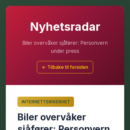
Nyhetsradar
Biler overvåker sjåfører: Personvern
under press
← Tilbake til forsiden
INTERNETTSIKKERHET
Biler overvåker
sjåfører: Personvern