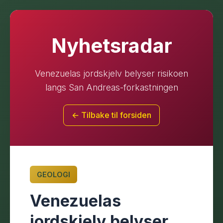
Nyhetsradar
Venezuelas jordskjelv belyser risikoen
langs San Andreas-forkastningen
← Tilbake til forsiden
GEOLOGI
Venezuelas
jordskjelv belyser