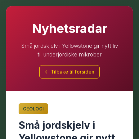
Nyhetsradar
Små jordskjelv i Yellowstone gir nytt liv
til underjordiske mikrober
← Tilbake til forsiden
GEOLOGI
Små jordskjelv i
Yellowstone gir nytt