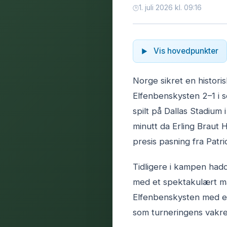
1. juli 2026 kl. 09:16
Vis hovedpunkter
Norge sikret en historis
Elfenbenskysten 2–1 i 
spilt på Dallas Stadium 
minutt da Erling Braut 
presis pasning fra Patri
Tidligere i kampen had
med et spektakulært må
Elfenbenskysten med et
som turneringens vakr