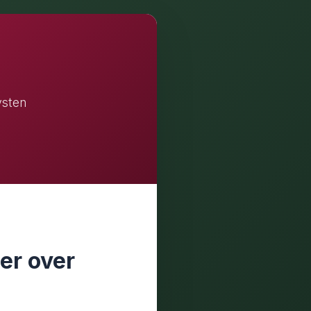
ysten
er over