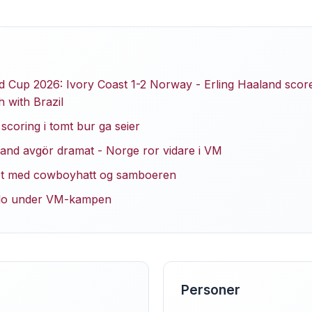
d Cup 2026: Ivory Coast 1-2 Norway - Erling Haaland scor
h with Brazil
scoring i tomt bur ga seier
land avgör dramat - Norge ror vidare i VM
ret med cowboyhatt og samboeren
Oslo under VM-kampen
Personer