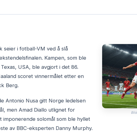
k seier i fotball-VM ved å slå
sekstendelsfinalen. Kampen, som ble
i Texas, USA, ble avgjort i det 86.
Haaland scoret vinnermålet etter en
ck Berg.
de Antonio Nusa gitt Norge ledelsen
l, men Amad Diallo utlignet for
Bild
 imponerende solomål som ble hyllet
este av BBC-eksperten Danny Murphy.