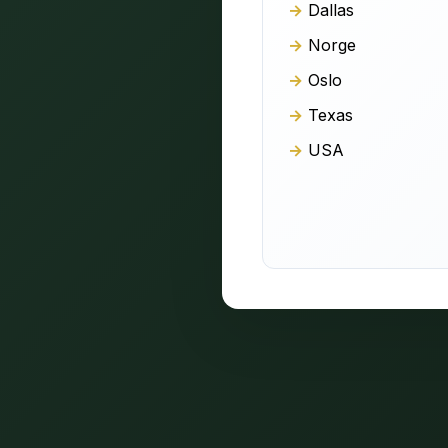
Dallas
Norge
Oslo
Texas
USA