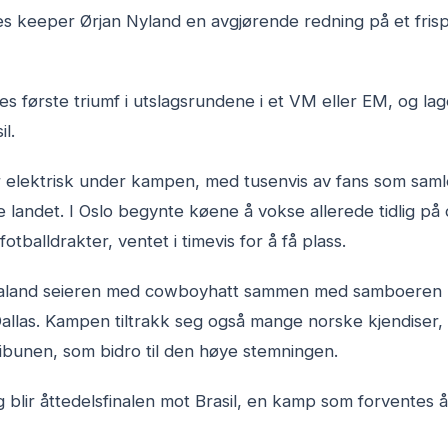
s keeper Ørjan Nyland en avgjørende redning på et frispar
 første triumf i utslagsrundene i et VM eller EM, og lage
il.
 elektrisk under kampen, med tusenvis av fans som saml
e landet. I Oslo begynte køene å vokse allerede tidlig p
otballdrakter, ventet i timevis for å få plass.
aaland seieren med cowboyhatt sammen med samboeren 
allas. Kampen tiltrakk seg også mange norske kjendiser,
ibunen, som bidro til den høye stemningen.
 blir åttedelsfinalen mot Brasil, en kamp som forventes 