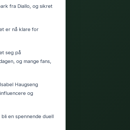
k fra Diallo, og sikret
t er nå klare for
et seg på
å dagen, og mange fans,
Isabel Haugseng
 influencere og
å bli en spennende duell