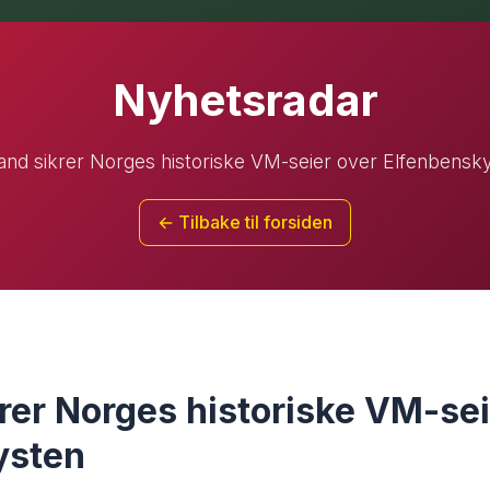
Nyhetsradar
and sikrer Norges historiske VM-seier over Elfenbensk
← Tilbake til forsiden
rer Norges historiske VM-sei
ysten