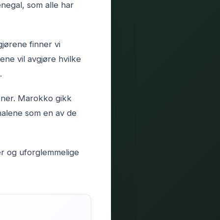
negal, som alle har
gjørene finner vi
ne vil avgjøre hvilke
.
oner. Marokko gikk
inalene som en av de
er og uforglemmelige