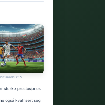
e er generert av KI
r sterke prestasjoner.
ne også kvalifisert seg