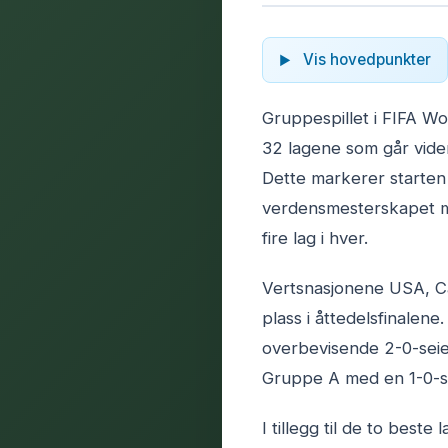
Vis hovedpunkter
Gruppespillet i FIFA Wo
32 lagene som går videre
Dette markerer starten 
verdensmesterskapet m
fire lag i hver.
Vertsnasjonene USA, Ca
plass i åttedelsfinalen
overbevisende 2-0-seie
Gruppe A med en 1-0-se
I tillegg til de to best