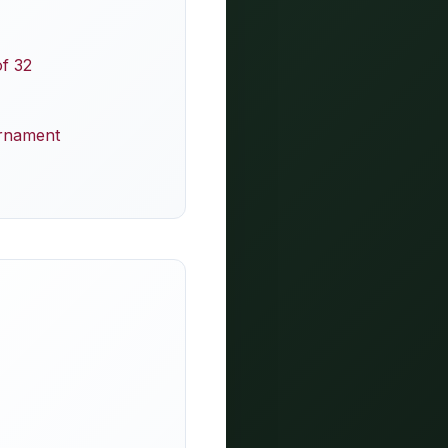
of 32
urnament