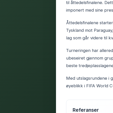
til åttedelsfinalene. D
imponert med sine prest
Åttedelsfinalene starter
Tyskland mot Paraguay, 
lag som går videre til k
Turneringen har allere
ubeseiret gjennom grupp
beste tredjeplasslagene
Med utslagsrundene i g
øyeblikk i FIFA World 
Referanser