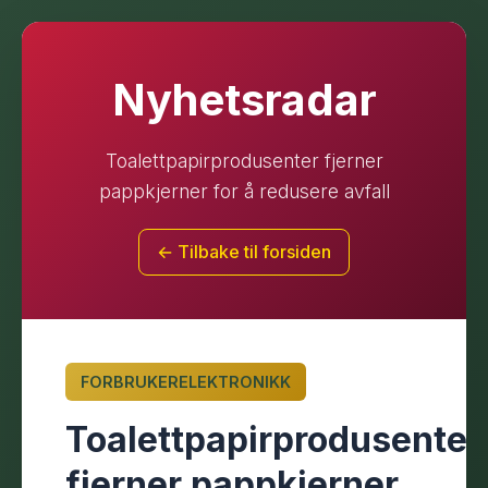
Nyhetsradar
Toalettpapirprodusenter fjerner
pappkjerner for å redusere avfall
← Tilbake til forsiden
FORBRUKERELEKTRONIKK
Toalettpapirprodusenter
fjerner pappkjerner