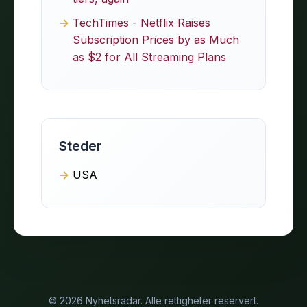
TechTimes - Netflix Raises
Subscription Prices by as Much
as $2 for All Streaming Plans
Steder
USA
© 2026 Nyhetsradar. Alle rettigheter reservert.