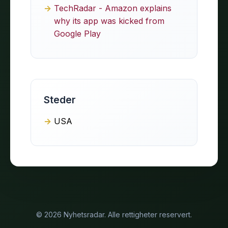
TechRadar - Amazon explains
why its app was kicked from
Google Play
Steder
USA
© 2026 Nyhetsradar. Alle rettigheter reservert.