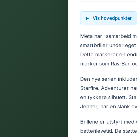
Vis hovedpunkter
Meta har i samarbeid me
smartbriller under eget
Dette markerer en endr
merker som Ray-Ban og
Den nye serien inkluder
Starfire. Adventurer h
en tykkere silhuett. Sta
Jenner, har en slank ov
Brillene er utstyrt med
batterilevetid. De støtt