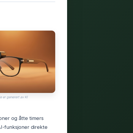
e er generert av KI
oner og åtte timers
AI-funksjoner direkte