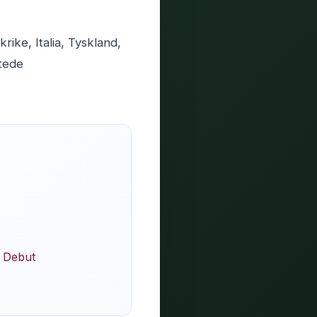
rike, Italia, Tyskland,
tede
 Debut