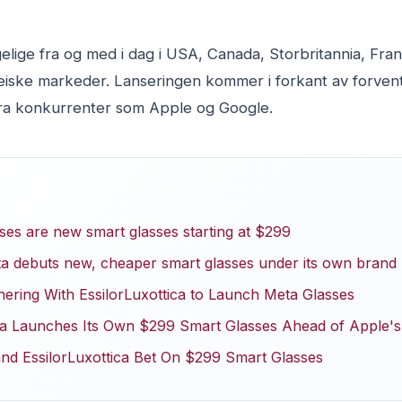
elige fra og med i dag i USA, Canada, Storbritannia, Frank
iske markeder. Lanseringen kommer i forkant av forven
 fra konkurrenter som Apple og Google.
es are new smart glasses starting at $299
 debuts new, cheaper smart glasses under its own brand
nering With EssilorLuxottica to Launch Meta Glasses
 Launches Its Own $299 Smart Glasses Ahead of Apple's
d EssilorLuxottica Bet On $299 Smart Glasses