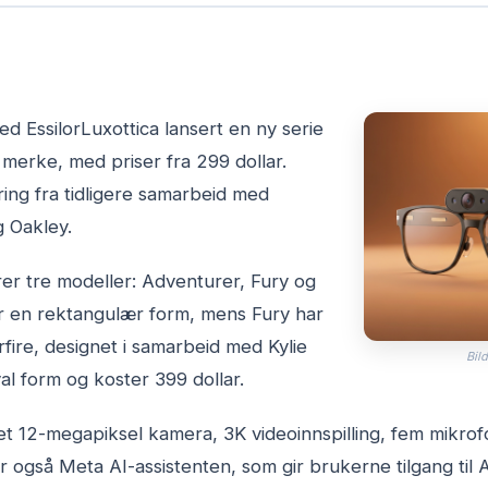
d EssilorLuxottica lansert en ny serie
 merke, med priser fra 299 dollar.
ing fra tidligere samarbeid med
 Oakley.
er tre modeller: Adventurer, Fury og
ar en rektangulær form, mens Fury har
rfire, designet i samarbeid med Kylie
Bild
al form og koster 399 dollar.
 et 12-megapiksel kamera, 3K videoinnspilling, fem mikrof
er også Meta AI-assistenten, som gir brukerne tilgang til 