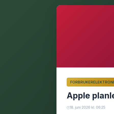
FORBRUKERELEKTRON
Apple planl
18. juni 2026 kl. 06:25