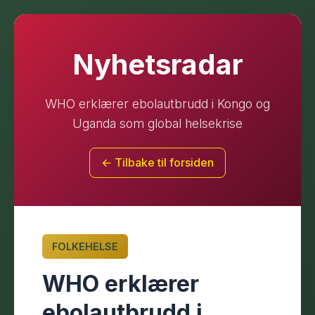
Nyhetsradar
WHO erklærer ebolautbrudd i Kongo og
Uganda som global helsekrise
← Tilbake til forsiden
FOLKEHELSE
WHO erklærer
ebolautbrudd i