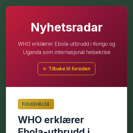
Nyhetsradar
WHO erklærer Ebola-utbrudd i Kongo og
Uganda som internasjonal helsekrise
← Tilbake til forsiden
FOLKEHELSE
WHO erklærer
Ebola-utbrudd i