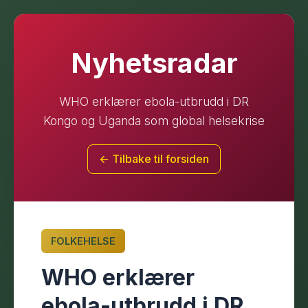
Nyhetsradar
WHO erklærer ebola-utbrudd i DR
Kongo og Uganda som global helsekrise
← Tilbake til forsiden
FOLKEHELSE
WHO erklærer
ebola-utbrudd i DR