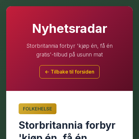
Nyhetsradar
Storbritannia forbyr 'kjøp én, få én
gratis'-tilbud på usunn mat
← Tilbake til forsiden
FOLKEHELSE
Storbritannia forbyr
'kjøp én, få én