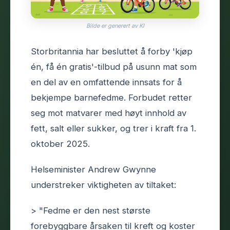
Bilde er generert av KI
Storbritannia har besluttet å forby 'kjøp
én, få én gratis'-tilbud på usunn mat som
en del av en omfattende innsats for å
bekjempe barnefedme. Forbudet retter
seg mot matvarer med høyt innhold av
fett, salt eller sukker, og trer i kraft fra 1.
oktober 2025.
Helseminister Andrew Gwynne
understreker viktigheten av tiltaket:
> "Fedme er den nest største
forebyggbare årsaken til kreft og koster