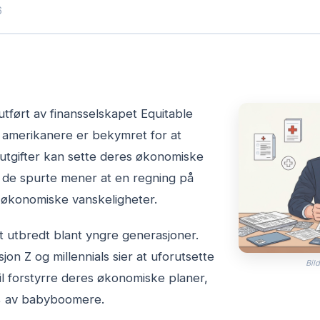
6
tført av finansselskapet Equitable
m amerikanere er bekymret for at
 utgifter kan sette deres økonomiske
v de spurte mener at en regning på
il økonomiske vanskeligheter.
t utbredt blant yngre generasjoner.
n Z og millennials sier at uforutsette
Bild
l forstyrre deres økonomiske planer,
 av babyboomere.