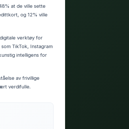
8% at de ville sette
dittkort, og 12% ville
igitale verktøy for
r som TikTok, Instagram
nstig intelligens for
åelse av frivillige
rt verdifulle.