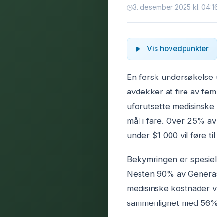
3. desember 2025 kl. 04:1
Vis hovedpunkter
En fersk undersøkelse u
avdekker at fire av fe
uforutsette medisinske
mål i fare. Over 25% a
under $1 000 vil føre t
Bekymringen er spesiel
Nesten 90% av Generasjo
medisinske kostnader vi
sammenlignet med 56%