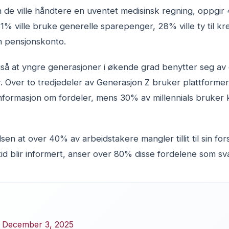
 de ville håndtere en uventet medisinsk regning, oppgir 4
1% ville bruke generelle sparepenger, 28% ville ty til kre
in pensjonskonto.
å at yngre generasjoner i økende grad benytter seg av d
r. Over to tredjedeler av Generasjon Z bruker plattforme
informasjon om fordeler, mens 30% av millennials bruker ku
en at over 40% av arbeidstakere mangler tillit til sin forst
tid blir informert, anser over 80% disse fordelene som svæ
- December 3, 2025