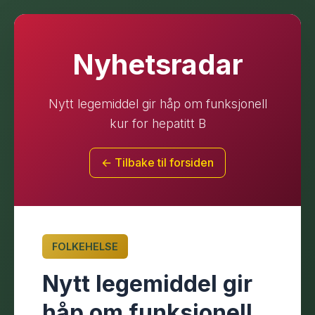
Nyhetsradar
Nytt legemiddel gir håp om funksjonell
kur for hepatitt B
← Tilbake til forsiden
FOLKEHELSE
Nytt legemiddel gir
håp om funksjonell