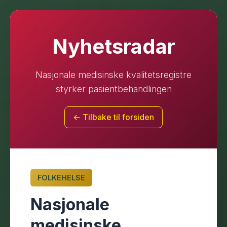
Nyhetsradar
Nasjonale medisinske kvalitetsregistre
styrker pasientbehandlingen
← Tilbake til forsiden
FOLKEHELSE
Nasjonale
medisinske