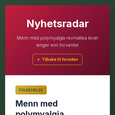
Nyhetsradar
Menn med polymyalgia revmatika lever
lenger enn forventet
← Tilbake til forsiden
FOLKEHELSE
Menn med
polymyalgia