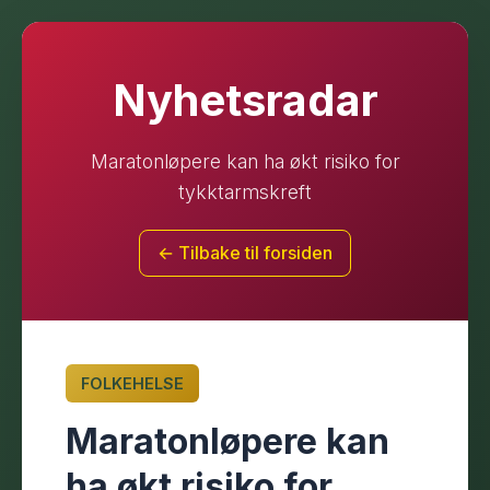
Nyhetsradar
Maratonløpere kan ha økt risiko for
tykktarmskreft
← Tilbake til forsiden
FOLKEHELSE
Maratonløpere kan
ha økt risiko for