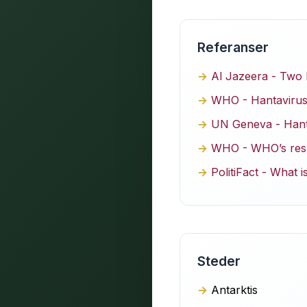
Referanser
Al Jazeera - Two 
WHO - Hantavirus c
UN Geneva - Hanta
WHO - WHO’s respo
PolitiFact - What 
Steder
Antarktis