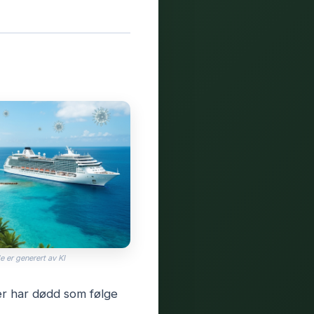
e er generert av KI
er har dødd som følge