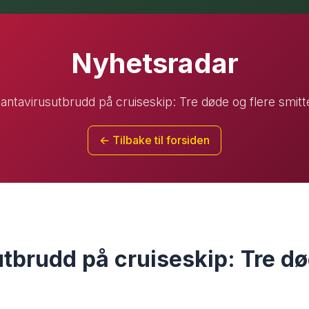
Nyhetsradar
antavirusutbrudd på cruiseskip: Tre døde og flere smitt
← Tilbake til forsiden
tbrudd på cruiseskip: Tre dø