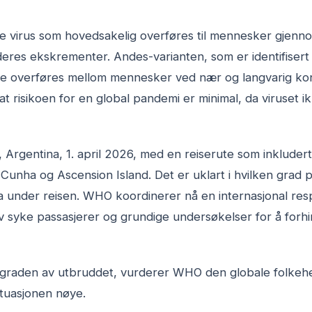
e virus som hovedsakelig overføres til mennesker gjen
 deres ekskrementer. Andes-varianten, som er identifisert 
nne overføres mellom mennesker ved nær og langvarig k
at risikoen for en global pandemi er minimal, da viruset i
, Argentina, 1. april 2026, med en reiserute som inkludert
 Cunha og Ascension Island. Det er uklart i hvilken grad
a under reisen. WHO koordinerer nå en internasjonal res
v syke passasjerer og grundige undersøkelser for å forh
etsgraden av utbruddet, vurderer WHO den globale folkeh
ituasjonen nøye.