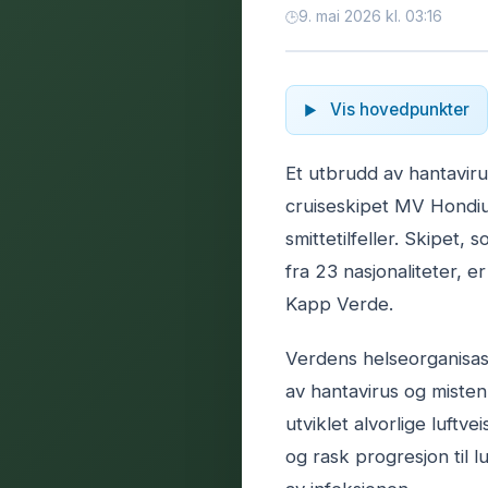
9. mai 2026 kl. 03:16
Vis hovedpunkter
Et utbrudd av hantavir
cruiseskipet MV Hondius 
smittetilfeller. Skipet
fra 23 nasjonaliteter, e
Kapp Verde.
Verdens helseorganisasj
av hantavirus og misten
utviklet alvorlige luft
og rask progresjon til