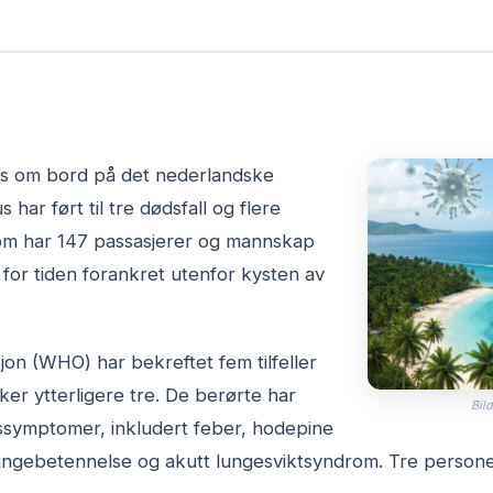
us om bord på det nederlandske
har ført til tre dødsfall og flere
, som har 147 passasjerer og mannskap
r for tiden forankret utenfor kysten av
on (WHO) har bekreftet fem tilfeller
ker ytterligere tre. De berørte har
Bild
veissymptomer, inkludert feber, hodepine
 lungebetennelse og akutt lungesviktsyndrom. Tre person