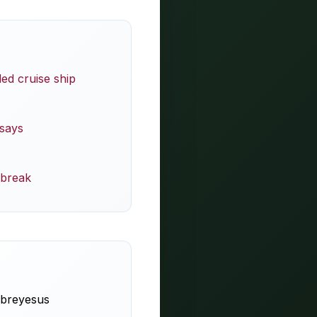
ed cruise ship
 says
tbreak
breyesus