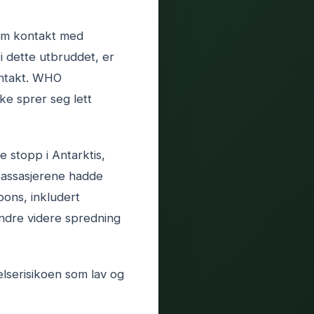
nom kontakt med
i dette utbruddet, er
ontakt. WHO
kke sprer seg lett
e stopp i Antarktis,
 passasjerene hadde
pons, inkludert
indre videre spredning
elserisikoen som lav og