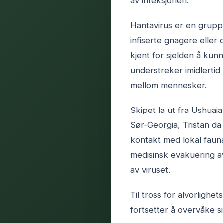
av infeksjonen.
Hantavirus er en grupp
infiserte gnagere eller
kjent for sjelden å ku
understreker imidlertid 
mellom mennesker.
Skipet la ut fra Ushuaia
Sør-Georgia, Tristan da
kontakt med lokal faun
medisinsk evakuering a
av viruset.
Til tross for alvorligh
fortsetter å overvåke s