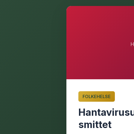
H
FOLKEHELSE
Hantavirusu
smittet