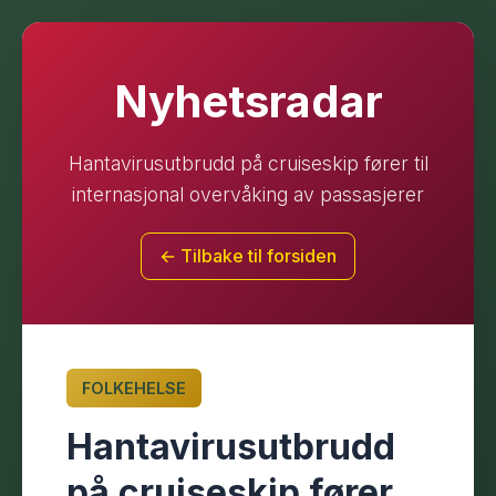
Nyhetsradar
Hantavirusutbrudd på cruiseskip fører til
internasjonal overvåking av passasjerer
← Tilbake til forsiden
FOLKEHELSE
Hantavirusutbrudd
på cruiseskip fører