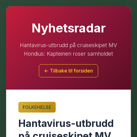
Nyhetsradar
Hantavirus-utbrudd på cruiseskipet MV
Hondius: Kapteinen roser samholdet
← Tilbake til forsiden
FOLKEHELSE
Hantavirus-utbrudd
på cruiseskipet MV