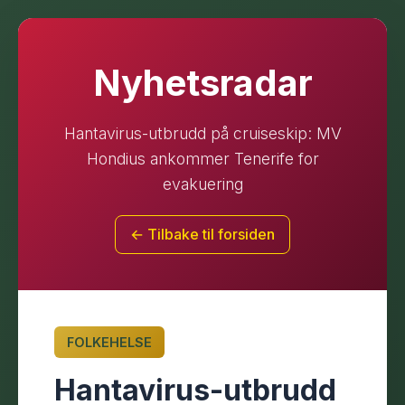
Nyhetsradar
Hantavirus-utbrudd på cruiseskip: MV
Hondius ankommer Tenerife for
evakuering
← Tilbake til forsiden
FOLKEHELSE
Hantavirus-utbrudd