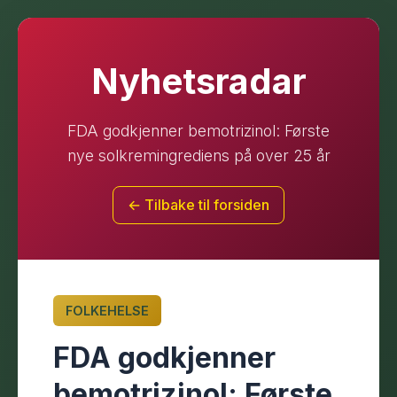
Nyhetsradar
FDA godkjenner bemotrizinol: Første
nye solkremingrediens på over 25 år
← Tilbake til forsiden
FOLKEHELSE
FDA godkjenner
bemotrizinol: Første