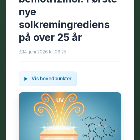
nye
solkremingrediens
på over 25 år
14. juni 2026 kl. 06:25
Vis hovedpunkter