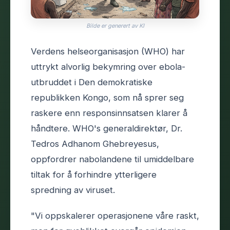
Bilde er generert av KI
Verdens helseorganisasjon (WHO) har
uttrykt alvorlig bekymring over ebola-
utbruddet i Den demokratiske
republikken Kongo, som nå sprer seg
raskere enn responsinnsatsen klarer å
håndtere. WHO's generaldirektør, Dr.
Tedros Adhanom Ghebreyesus,
oppfordrer nabolandene til umiddelbare
tiltak for å forhindre ytterligere
spredning av viruset.
"Vi oppskalerer operasjonene våre raskt,