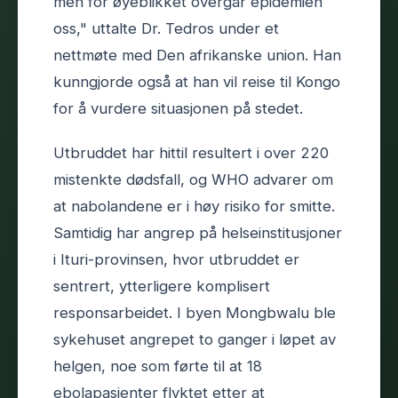
men for øyeblikket overgår epidemien
oss," uttalte Dr. Tedros under et
nettmøte med Den afrikanske union. Han
kunngjorde også at han vil reise til Kongo
for å vurdere situasjonen på stedet.
Utbruddet har hittil resultert i over 220
mistenkte dødsfall, og WHO advarer om
at nabolandene er i høy risiko for smitte.
Samtidig har angrep på helseinstitusjoner
i Ituri-provinsen, hvor utbruddet er
sentrert, ytterligere komplisert
responsarbeidet. I byen Mongbwalu ble
sykehuset angrepet to ganger i løpet av
helgen, noe som førte til at 18
ebolapasienter flyktet etter at