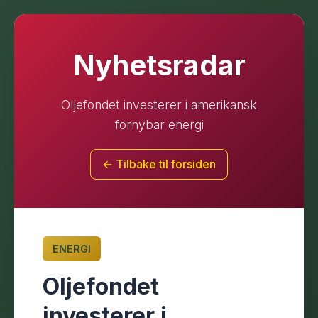
Nyhetsradar
Oljefondet investerer i amerikansk
fornybar energi
← Tilbake til forsiden
ENERGI
Oljefondet
investerer i