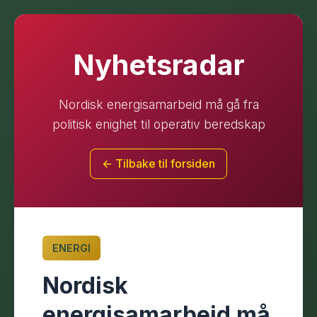
Nyhetsradar
Nordisk energisamarbeid må gå fra
politisk enighet til operativ beredskap
← Tilbake til forsiden
ENERGI
Nordisk
energisamarbeid må