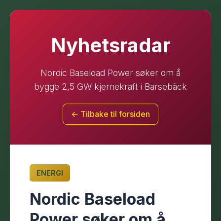
Nyhetsradar
Nordic Baseload Power søker om å
bygge 2,5 GW kjernekraft i Barsebäck
← Tilbake til forsiden
ENERGI
Nordic Baseload
Power søker om å